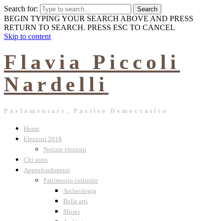
Search for:
BEGIN TYPING YOUR SEARCH ABOVE AND PRESS
RETURN TO SEARCH. PRESS ESC TO CANCEL
Skip to content
Flavia Piccoli
Nardelli
Parlamentare, Partito Democratico
Home
Elezioni 2018
Notizie elezioni
Chi sono
Approfondimenti
Patrimonio culturale
Archeologia
Belle arti
Musei