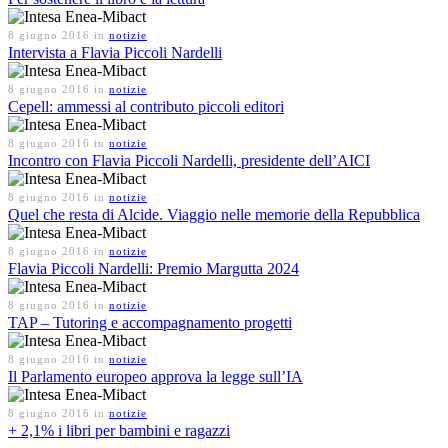
8 giugno 2016
in
notizie
Intervista a Flavia Piccoli Nardelli
8 giugno 2016
in
notizie
Cepell: ammessi al contributo piccoli editori
8 giugno 2016
in
notizie
Incontro con Flavia Piccoli Nardelli, presidente dell’AICI
8 giugno 2016
in
notizie
Quel che resta di Alcide. Viaggio nelle memorie della Repubblica
8 giugno 2016
in
notizie
Flavia Piccoli Nardelli: Premio Margutta 2024
8 giugno 2016
in
notizie
TAP – Tutoring e accompagnamento progetti
8 giugno 2016
in
notizie
Il Parlamento europeo approva la legge sull’IA
8 giugno 2016
in
notizie
+ 2,1% i libri per bambini e ragazzi